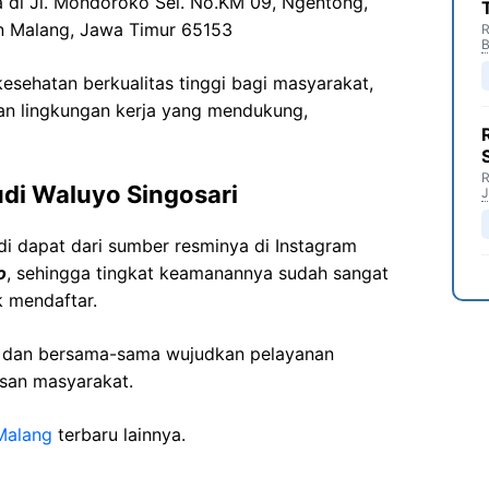
a di
Jl.
Mondoroko
Sel. No.KM 09,
Ngentong
,
n
Malang,
Jawa
Timur 65153
R
B
sehatan berkualitas tinggi bagi masyarakat,
n lingkungan kerja yang mendukung,
R
di
Waluyo
Singosari
J
di dapat dari sumber resminya di Instagram
o
, sehingga tingkat keamanannya sudah sangat
k mendaftar.
i dan bersama-sama wujudkan pelayanan
isan masyarakat.
Malang
terbaru lainnya.