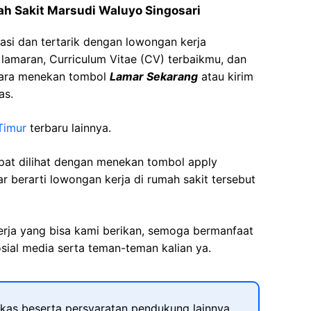
h Sakit
Marsudi
Waluyo
Singosari
asi dan tertarik dengan lowongan kerja
t lamaran, Curriculum Vitae (CV) terbaikmu, dan
cara menekan tombol
Lamar Sekarang
atau kirim
as.
Timur
terbaru lainnya.
apat dilihat dengan menekan tombol apply
r berarti lowongan kerja di rumah sakit tersebut
kerja yang bisa kami berikan, semoga bermanfaat
sial media serta teman-teman kalian ya.
kas beserta persyaratan pendukung lainnya