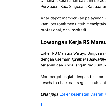
Dimana lokasi rumah sakit ini berad
Purwoasri
,
Kec
.
Singosari
,
Kabupate
Agar dapat memberikan pelayanan ke
kami berkomitmen untuk menciptaka
profesional, dan inspiratif.
Lowongan Kerja
RS
Marsu
Loker
RS
Marsudi
Waluyo
Singosari
dengan usernam
@
rsmarsudiwaluy
terjamin dan Anda jangan ragu untu
Mari bergabunglah dengan tim kam
kesehatan baik dari segi seluruh lap
Lihat juga
Loker kesehatan Daerah