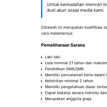
Untuk kemudahan mencari lo
ikuti akun sosial media kami.
Dibawah ini merupakan kualifikasi d
cara melamarnya:
Pemeliharaan
Sarana
Laki-laki
Usia
minimal 21
tahun
dan
maksim
Pendidikan SMA/SMK
Memiliki
penoalaman
kerla
dalam
Kelistrikan
minimal 2
tahun
Memiliki
pengetahuan
dasar
tenta
Dapat
bekerja
secara
individu
da
Merupakan
anggota
greja