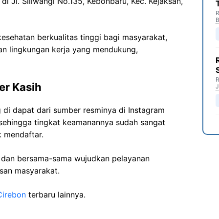
di Jl. Siliwangi No.135, Kebonbaru, Kec. Kejaksan,
R
B
sehatan berkualitas tinggi bagi masyarakat,
n lingkungan kerja yang mendukung,
R
er Kasih
J
di dapat dari sumber resminya di Instagram
 sehingga tingkat keamanannya sudah sangat
k mendaftar.
i dan bersama-sama wujudkan pelayanan
isan masyarakat.
Cirebon
terbaru lainnya.