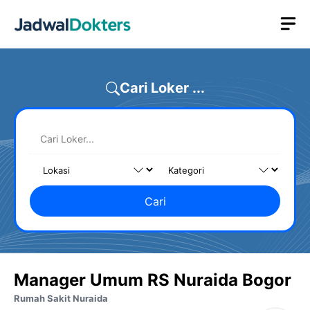
Skip
M
to
content
Cari Loker ...
Cari
Manager Umum RS Nuraida Bogor
Rumah Sakit Nuraida