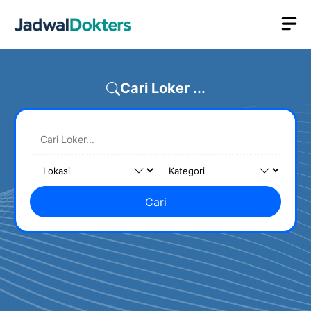
Skip
M
to
content
Cari Loker ...
Cari