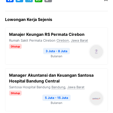
a
w
e
h
o
c
i
l
a
p
Lowongan Kerja Sejenis
e
t
e
t
y
b
t
g
s
L
Manajer Keungan RS Permata Cirebon
o
e
r
A
i
Rumah Sakit Permata Cirebon
Cirebon
,
Jawa Barat
o
r
a
p
n
Ditutup
k
m
p
k
3 Juta - 8 Juta
Bulanan
Manager Akuntansi dan Keuangan Santosa
Hospital Bandung Central
Santosa Hospital Bandung
Bandung
,
Jawa Barat
Ditutup
5 Juta - 15 Juta
Bulanan