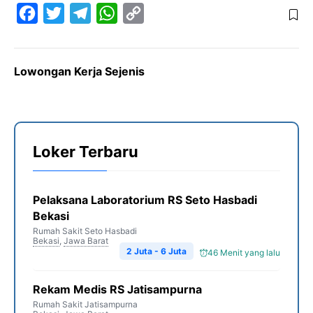
F
T
T
W
C
a
w
e
h
o
c
i
l
a
p
Lowongan Kerja Sejenis
e
t
e
t
y
b
t
g
s
L
o
e
r
A
i
o
r
a
p
n
Loker Terbaru
k
m
p
k
Pelaksana Laboratorium RS Seto Hasbadi
Bekasi
Rumah Sakit Seto Hasbadi
Bekasi
,
Jawa Barat
2 Juta - 6 Juta
46 Menit yang lalu
Rekam Medis RS Jatisampurna
Rumah Sakit Jatisampurna