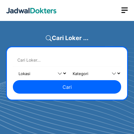
Skip
M
to
content
Cari Loker ...
Cari