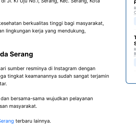
 di
Jl. Ki Uju No.1, Serang, Kec. Serang, Kota
R
C
sehatan berkualitas tinggi bagi masyarakat,
n lingkungan kerja yang mendukung,
R
nda Serang
B
ari sumber resminya di Instagram dengan
gga tingkat keamanannya sudah sangat terjamin
ar.
i dan bersama-sama wujudkan pelayanan
isan masyarakat.
Serang
terbaru lainnya.