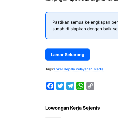
Pastikan semua kelengkapan ber
sudah di siapkan dengan baik s
Lamar Sekarang
Tags:
Loker Kepala Pelayanan Medis
F
T
T
W
C
a
w
e
h
o
c
i
l
a
p
Lowongan Kerja Sejenis
e
t
e
t
y
b
t
g
s
L