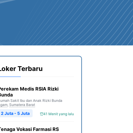
Loker Terbaru
Perekam Medis RSIA Rizki
Bunda
umah Sakit Ibu dan Anak Rizki Bunda
Agam
,
Sumatera Barat
2 Juta - 5 Juta
41 Menit yang lalu
Tenaga Vokasi Farmasi RS