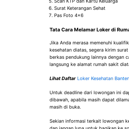
Scan KTP dan Kartu Keluarga
Surat Keterangan Sehat
Pas Foto 4×6
Tata Cara Melamar Loker di Ru
Jika Anda merasa memenuhi kualifik
kesehatan diatas, segera kirim sura
berkas pendukung lainnya dengan 
langsung ke alamat rumah sakit diat
Lihat Daftar
Loker Kesehatan
Bante
Untuk deadline dari lowongan ini d
dibawah, apabila masih dapat dilama
masih di buka.
Sekian informasi terkait lowongan 
dan jangan lupa untuk bagikan ke so