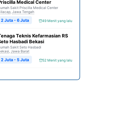
Priscilla Medical Center
umah Sakit Priscilla Medical Center
ilacap
,
Jawa Tengah
2 Juta - 6 Juta
49 Menit yang lalu
Tenaga Teknis Kefarmasian RS
Seto Hasbadi Bekasi
umah Sakit Seto Hasbadi
ekasi
,
Jawa Barat
2 Juta - 5 Juta
52 Menit yang lalu