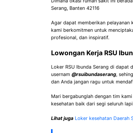
Dimana okasi rumah sakit ini berada
Serang, Banten 42116
Agar dapat memberikan pelayanan ke
kami berkomitmen untuk menciptaka
profesional, dan inspiratif.
Lowongan Kerja RSU Ibu
Loker RSU Ibunda Serang di dapat d
usernam
@
rsuibundaserang
, sehin
dan Anda jangan ragu untuk mendaft
Mari bergabunglah dengan tim kam
kesehatan baik dari segi seluruh lap
Lihat juga
Loker kesehatan Daerah