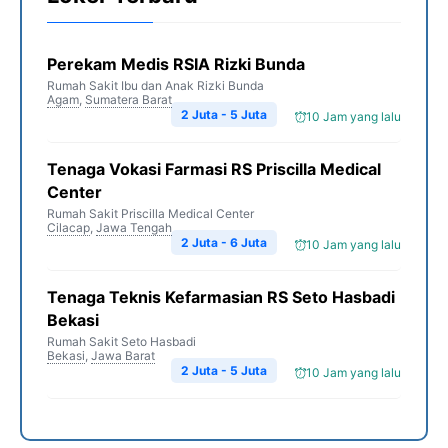
k
m
p
k
Perekam Medis RSIA Rizki Bunda
Rumah Sakit Ibu dan Anak Rizki Bunda
Agam
,
Sumatera Barat
2 Juta - 5 Juta
10 Jam yang lalu
Tenaga Vokasi Farmasi RS Priscilla Medical
Center
Rumah Sakit Priscilla Medical Center
Cilacap
,
Jawa Tengah
2 Juta - 6 Juta
10 Jam yang lalu
Tenaga Teknis Kefarmasian RS Seto Hasbadi
Bekasi
Rumah Sakit Seto Hasbadi
Bekasi
,
Jawa Barat
2 Juta - 5 Juta
10 Jam yang lalu