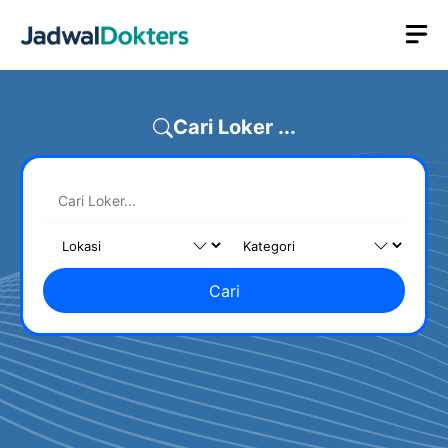
Skip
M
to
content
Cari Loker ...
Cari