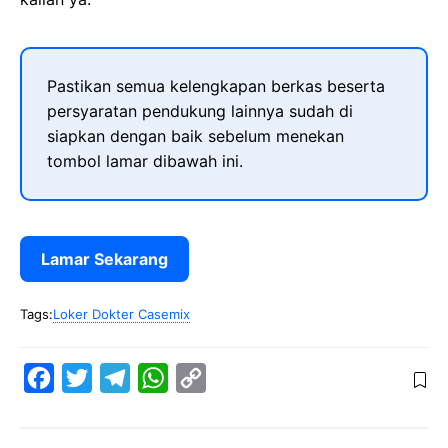
Pastikan semua kelengkapan berkas beserta
persyaratan pendukung lainnya sudah di
siapkan dengan baik sebelum menekan
tombol lamar dibawah ini.
Lamar Sekarang
Tags:
Loker Dokter Casemix
F
T
T
W
C
a
w
e
h
o
c
i
l
a
p