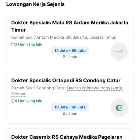
Lowongan Kerja Sejenis
e
t
e
t
y
b
t
g
s
L
Dokter Spesialis Mata RS Antam Medika Jakarta
o
e
r
A
i
Timur
o
r
a
p
n
Rumah Sakit Antam Medika
DKI Jakarta
,
Jakarta Timur
k
m
p
k
3 Hari yang lalu
14 Juta - 65 Juta
Bulanan
Dokter Spesialis Ortopedi RS Condong Catur
Rumah Sakit Condong Catur
Daerah Istimewa Yogyakarta
,
Sleman
4 Hari yang lalu
10 Juta - 60 Juta
Bulanan
Dokter Casemix RS Cahaya Medika Pagelaran