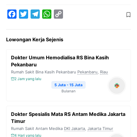
F
T
T
W
C
a
w
e
h
o
c
i
l
a
p
Lowongan Kerja Sejenis
e
t
e
t
y
b
t
g
s
L
Dokter Umum Hemodialisa RS Bina Kasih
o
e
r
A
i
Pekanbaru
o
r
a
p
n
Rumah Sakit Bina Kasih Pekanbaru
Pekanbaru
,
Riau
k
m
p
k
2 Jam yang lalu
5 Juta - 15 Juta
Bulanan
Dokter Spesialis Mata RS Antam Medika Jakarta
Timur
Rumah Sakit Antam Medika
DKI Jakarta
,
Jakarta Timur
4 Hari yang lalu