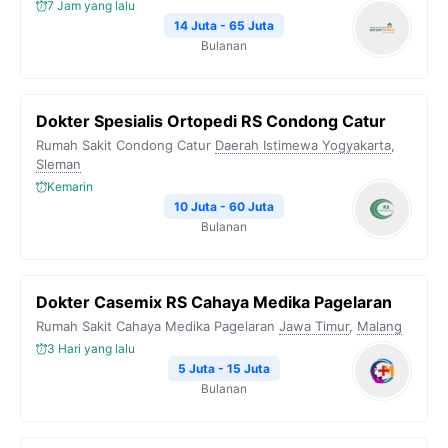
k
m
p
k
7 Jam yang lalu
14 Juta - 65 Juta
Bulanan
Dokter Spesialis Ortopedi RS Condong Catur
Rumah Sakit Condong Catur
Daerah Istimewa Yogyakarta
,
Sleman
Kemarin
10 Juta - 60 Juta
Bulanan
Dokter Casemix RS Cahaya Medika Pagelaran
Rumah Sakit Cahaya Medika Pagelaran
Jawa Timur
,
Malang
3 Hari yang lalu
5 Juta - 15 Juta
Bulanan