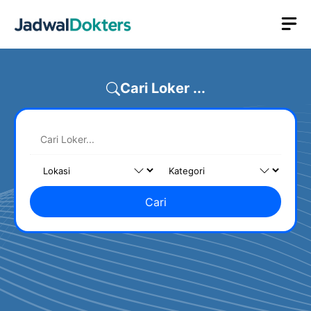
Skip
M
to
content
Cari Loker ...
Cari