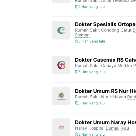
Rumah Sakit Antam Medika
DK
o
r
a
p
n
2 Hari yang lalu
k
m
p
k
Dokter Spesialis Ortop
Rumah Sakit Condong Catur
D
Sleman
3 Hari yang lalu
Dokter Casemix RS Cah
Rumah Sakit Cahaya Medika P
5 Hari yang lalu
Dokter Umum RS Nur H
Rumah Sakit Nur Hidayah
Bant
5 Hari yang lalu
Dokter Umum Naray Hos
Naray Hospital
Dumai
,
Riau
6 Hari yang lalu