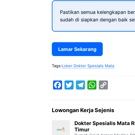
Pastikan semua kelengkapan ber
sudah di siapkan dengan baik s
Lamar Sekarang
Tags:
Loker Dokter Spesialis Mata
F
T
T
W
C
a
w
e
h
o
c
i
l
a
p
Lowongan Kerja Sejenis
e
t
e
t
y
b
t
g
s
L
Dokter Spesialis Mata 
Timur
o
e
r
A
i