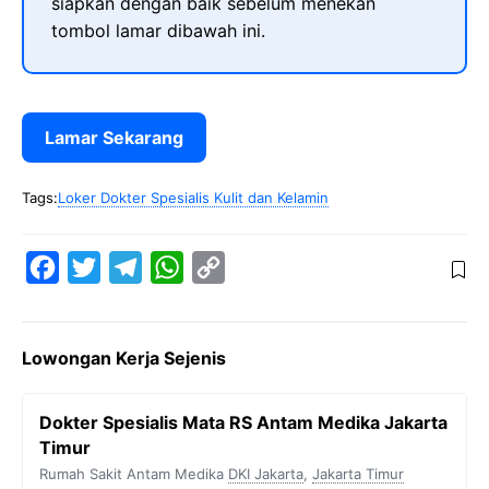
siapkan dengan baik sebelum menekan
tombol lamar dibawah ini.
Lamar Sekarang
Tags:
Loker Dokter Spesialis Kulit dan Kelamin
F
T
T
W
C
a
w
e
h
o
c
i
l
a
p
Lowongan Kerja Sejenis
e
t
e
t
y
b
t
g
s
L
Dokter Spesialis Mata RS Antam Medika Jakarta
o
e
r
A
i
Timur
o
r
a
p
n
Rumah Sakit Antam Medika
DKI Jakarta
,
Jakarta Timur