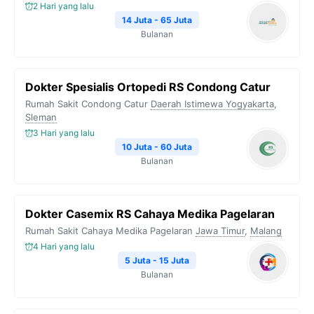
k
m
p
k
2 Hari yang lalu
14 Juta - 65 Juta
Bulanan
Dokter Spesialis Ortopedi RS Condong Catur
Rumah Sakit Condong Catur
Daerah Istimewa Yogyakarta
,
Sleman
3 Hari yang lalu
10 Juta - 60 Juta
Bulanan
Dokter Casemix RS Cahaya Medika Pagelaran
Rumah Sakit Cahaya Medika Pagelaran
Jawa Timur
,
Malang
4 Hari yang lalu
5 Juta - 15 Juta
Bulanan