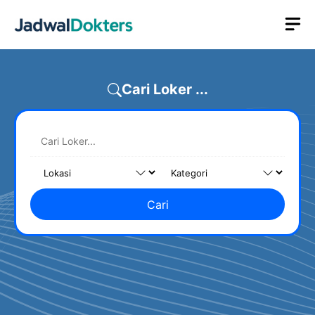
Skip
M
to
content
Cari Loker ...
Cari