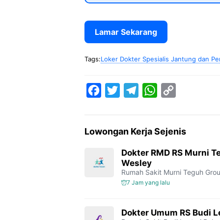
Lamar Sekarang
Tags:
Loker Dokter Spesialis Jantung dan P
F
T
T
W
C
a
w
e
h
o
c
i
l
a
p
Lowongan Kerja Sejenis
e
t
e
t
y
b
t
g
s
L
Dokter RMD RS Murni T
Wesley
o
e
r
A
i
Rumah Sakit Murni Teguh Gro
o
r
a
p
n
7 Jam yang lalu
k
m
p
k
Dokter Umum RS Budi Le