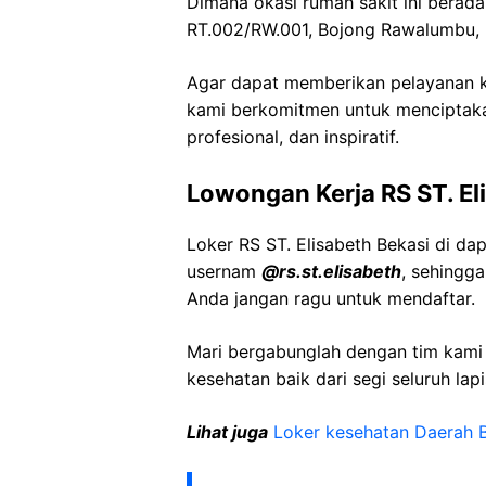
Dimana okasi rumah sakit ini berad
RT.002/RW.001, Bojong Rawalumbu, 
Agar dapat memberikan pelayanan ke
kami berkomitmen untuk menciptaka
profesional, dan inspiratif.
Lowongan Kerja RS ST. El
Loker RS ST. Elisabeth Bekasi di da
usernam
@rs.st.elisabeth
, sehingg
Anda jangan ragu untuk mendaftar.
Mari bergabunglah dengan tim kam
kesehatan baik dari segi seluruh lap
Lihat juga
Loker kesehatan Daerah 