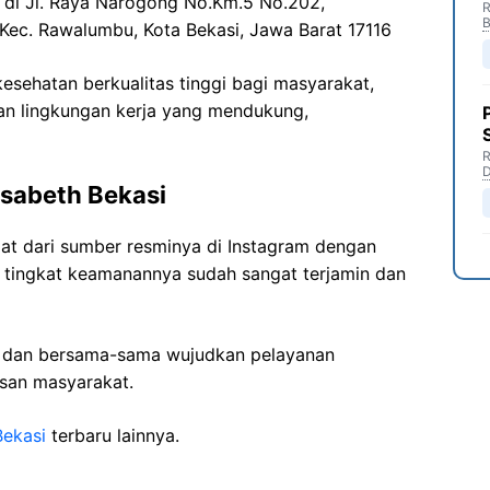
a di Jl. Raya Narogong No.Km.5 No.202,
R
B
Kec. Rawalumbu, Kota Bekasi, Jawa Barat 17116
sehatan berkualitas tinggi bagi masyarakat,
n lingkungan kerja yang mendukung,
R
D
isabeth Bekasi
pat dari sumber resminya di Instagram dengan
a tingkat keamanannya sudah sangat terjamin dan
i dan bersama-sama wujudkan pelayanan
isan masyarakat.
Bekasi
terbaru lainnya.