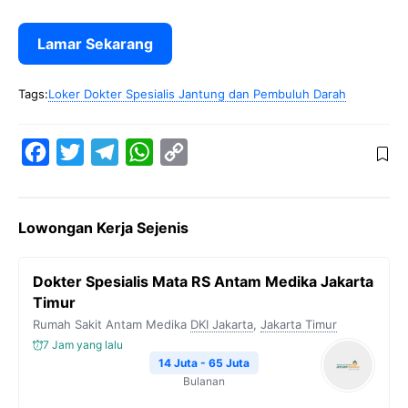
Lamar Sekarang
Tags:
Loker Dokter Spesialis Jantung dan Pembuluh Darah
F
T
T
W
C
a
w
e
h
o
c
i
l
a
p
Lowongan Kerja Sejenis
e
t
e
t
y
b
t
g
s
L
Dokter Spesialis Mata RS Antam Medika Jakarta
o
e
r
A
i
Timur
o
r
a
p
n
Rumah Sakit Antam Medika
DKI Jakarta
,
Jakarta Timur
k
m
p
k
7 Jam yang lalu
14 Juta - 65 Juta
Bulanan