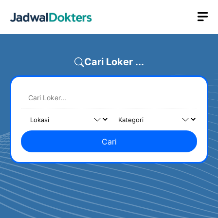
Skip
M
to
content
Cari Loker ...
Cari