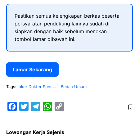
Pastikan semua kelengkapan berkas beserta
persyaratan pendukung lainnya sudah di
siapkan dengan baik sebelum menekan
tombol lamar dibawah ini.
Lamar Sekarang
Tags:
Loker Dokter Spesialis Bedah Umum
F
T
T
W
C
a
w
e
h
o
c
i
l
a
p
Lowongan Kerja Sejenis
e
t
e
t
y