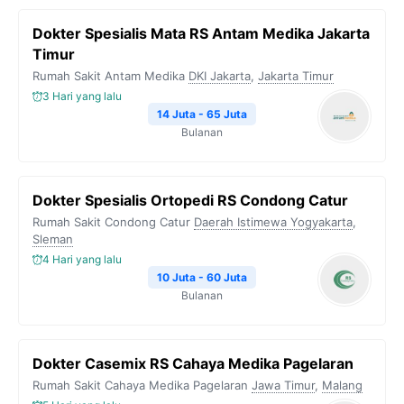
b
t
g
s
L
Dokter Spesialis Mata RS Antam Medika Jakarta
o
e
r
A
i
Timur
o
r
a
p
n
Rumah Sakit Antam Medika
DKI Jakarta
,
Jakarta Timur
k
m
p
k
3 Hari yang lalu
14 Juta - 65 Juta
Bulanan
Dokter Spesialis Ortopedi RS Condong Catur
Rumah Sakit Condong Catur
Daerah Istimewa Yogyakarta
,
Sleman
4 Hari yang lalu
10 Juta - 60 Juta
Bulanan
Dokter Casemix RS Cahaya Medika Pagelaran
Rumah Sakit Cahaya Medika Pagelaran
Jawa Timur
,
Malang