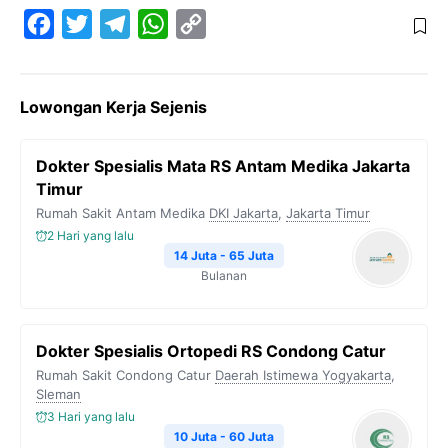
F
T
T
W
C
a
w
e
h
o
c
i
l
a
p
Lowongan Kerja Sejenis
e
t
e
t
y
b
t
g
s
L
Dokter Spesialis Mata RS Antam Medika Jakarta
o
e
r
A
i
Timur
o
r
a
p
n
Rumah Sakit Antam Medika
DKI Jakarta
,
Jakarta Timur
k
m
p
k
2 Hari yang lalu
14 Juta - 65 Juta
Bulanan
Dokter Spesialis Ortopedi RS Condong Catur
Rumah Sakit Condong Catur
Daerah Istimewa Yogyakarta
,
Sleman
3 Hari yang lalu
10 Juta - 60 Juta