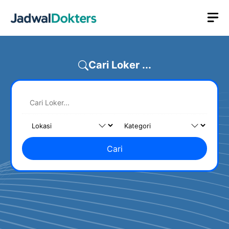
Skip
M
to
content
Cari Loker ...
Cari