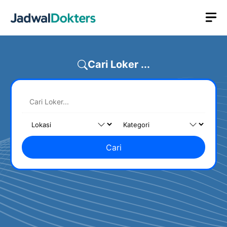
Skip
M
to
content
Cari Loker ...
Cari