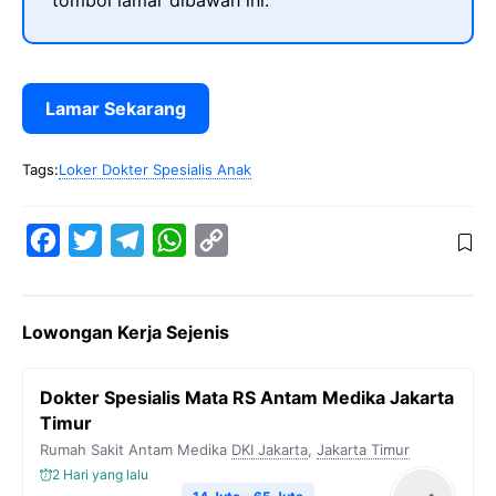
tombol lamar dibawah ini.
Lamar Sekarang
Tags:
Loker Dokter Spesialis Anak
F
T
T
W
C
a
w
e
h
o
c
i
l
a
p
Lowongan Kerja Sejenis
e
t
e
t
y
b
t
g
s
L
Dokter Spesialis Mata RS Antam Medika Jakarta
o
e
r
A
i
Timur
o
r
a
p
n
Rumah Sakit Antam Medika
DKI Jakarta
,
Jakarta Timur
k
m
p
k
2 Hari yang lalu