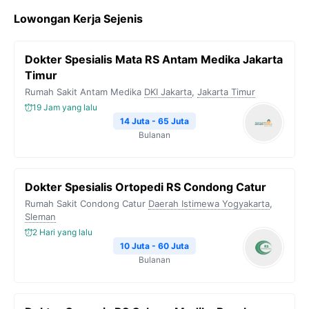
c
i
l
a
p
Lowongan Kerja Sejenis
e
t
e
t
y
b
t
g
s
L
Dokter Spesialis Mata RS Antam Medika Jakarta
o
e
r
A
i
Timur
o
r
a
p
n
Rumah Sakit Antam Medika
DKI Jakarta
,
Jakarta Timur
k
m
p
k
19 Jam yang lalu
14 Juta - 65 Juta
Bulanan
Dokter Spesialis Ortopedi RS Condong Catur
Rumah Sakit Condong Catur
Daerah Istimewa Yogyakarta
,
Sleman
2 Hari yang lalu
10 Juta - 60 Juta
Bulanan