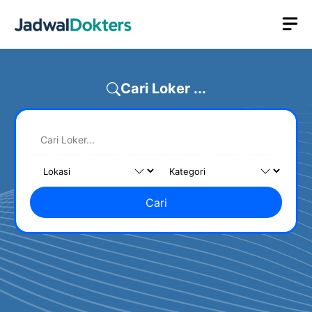
Skip
M
to
content
Cari Loker ...
Cari