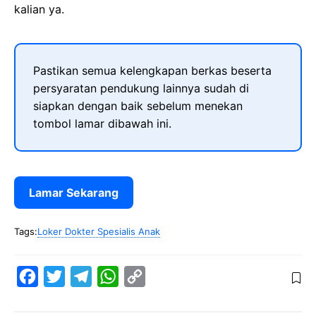
kalian ya.
Pastikan semua kelengkapan berkas beserta
persyaratan pendukung lainnya sudah di
siapkan dengan baik sebelum menekan
tombol lamar dibawah ini.
Lamar Sekarang
Tags:
Loker Dokter Spesialis Anak
F
T
T
W
C
a
w
e
h
o