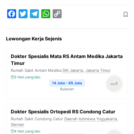
F
T
T
W
C
a
w
e
h
o
c
i
l
a
p
Lowongan Kerja Sejenis
e
t
e
t
y
b
t
g
s
L
Dokter Spesialis Mata RS Antam Medika Jakarta
o
e
r
A
i
Timur
o
r
a
p
n
Rumah Sakit Antam Medika
DKI Jakarta
,
Jakarta Timur
k
m
p
k
3 Hari yang lalu
14 Juta - 65 Juta
Bulanan
Dokter Spesialis Ortopedi RS Condong Catur
Rumah Sakit Condong Catur
Daerah Istimewa Yogyakarta
,
Sleman
4 Hari yang lalu