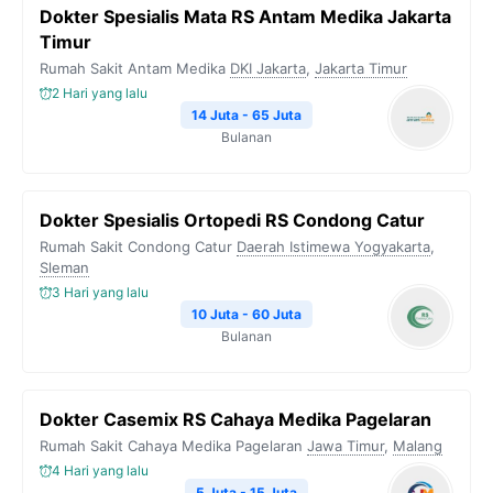
Dokter Spesialis Mata RS Antam Medika Jakarta
o
e
r
A
i
Timur
o
r
a
p
n
Rumah Sakit Antam Medika
DKI Jakarta
,
Jakarta Timur
k
m
p
k
2 Hari yang lalu
14 Juta - 65 Juta
Bulanan
Dokter Spesialis Ortopedi RS Condong Catur
Rumah Sakit Condong Catur
Daerah Istimewa Yogyakarta
,
Sleman
3 Hari yang lalu
10 Juta - 60 Juta
Bulanan
Dokter Casemix RS Cahaya Medika Pagelaran
Rumah Sakit Cahaya Medika Pagelaran
Jawa Timur
,
Malang
4 Hari yang lalu
5 Juta - 15 Juta