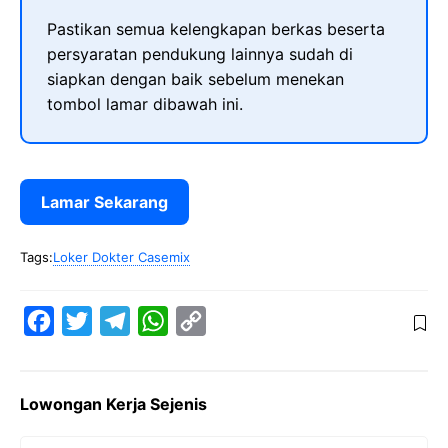
Pastikan semua kelengkapan berkas beserta
persyaratan pendukung lainnya sudah di
siapkan dengan baik sebelum menekan
tombol lamar dibawah ini.
Lamar Sekarang
Tags:
Loker Dokter Casemix
F
T
T
W
C
a
w
e
h
o
c
i
l
a
p
Lowongan Kerja Sejenis
e
t
e
t
y
b
t
g
s
L