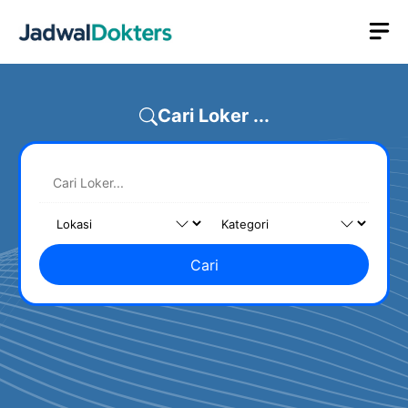
Skip
M
to
content
Cari Loker ...
Cari