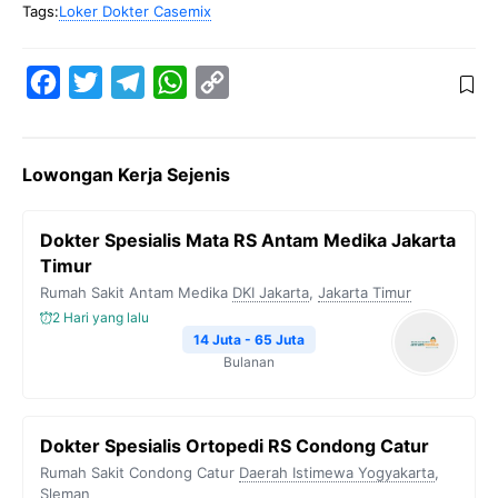
Tags:
Loker Dokter Casemix
F
T
T
W
C
a
w
e
h
o
c
i
l
a
p
Lowongan Kerja Sejenis
e
t
e
t
y
b
t
g
s
L
Dokter Spesialis Mata RS Antam Medika Jakarta
o
e
r
A
i
Timur
o
r
a
p
n
Rumah Sakit Antam Medika
DKI Jakarta
,
Jakarta Timur
k
m
p
k
2 Hari yang lalu
14 Juta - 65 Juta
Bulanan
Dokter Spesialis Ortopedi RS Condong Catur
Rumah Sakit Condong Catur
Daerah Istimewa Yogyakarta
,
Sleman