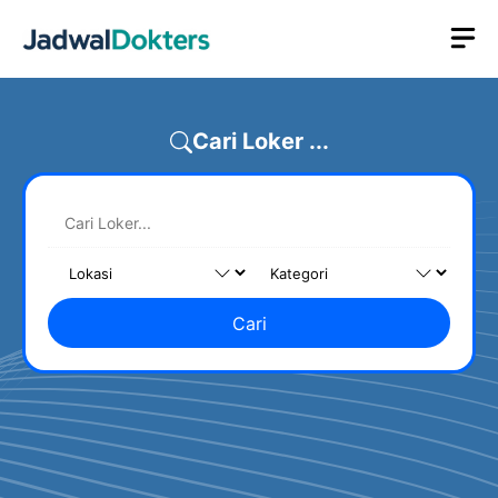
Skip
M
to
content
Cari Loker ...
Cari