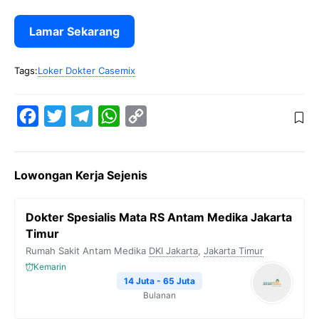
Lamar Sekarang
Tags:
Loker Dokter Casemix
F
T
T
W
C
a
w
e
h
o
c
i
l
a
p
Lowongan Kerja Sejenis
e
t
e
t
y
b
t
g
s
L
Dokter Spesialis Mata RS Antam Medika Jakarta
o
e
r
A
i
Timur
o
r
a
p
n
Rumah Sakit Antam Medika
DKI Jakarta
,
Jakarta Timur
k
m
p
k
Kemarin
14 Juta - 65 Juta
Bulanan