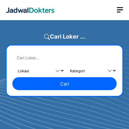
Skip
M
to
content
Cari Loker ...
Cari