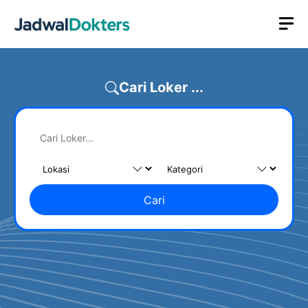
Skip
M
to
content
Cari Loker ...
Cari