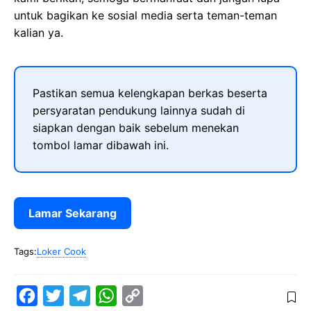
untuk bagikan ke sosial media serta teman-teman
kalian ya.
Pastikan semua kelengkapan berkas beserta
persyaratan pendukung lainnya sudah di
siapkan dengan baik sebelum menekan
tombol lamar dibawah ini.
Lamar Sekarang
Tags:
Loker Cook
F
T
T
W
C