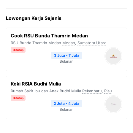
a
w
e
h
o
c
i
l
a
p
Lowongan Kerja Sejenis
e
t
e
t
y
b
t
g
s
L
Cook RSU Bunda Thamrin Medan
o
e
r
A
i
RSU Bunda Thamrin Medan
Medan
,
Sumatera Utara
o
r
a
p
n
Ditutup
k
m
p
k
3 Juta - 7 Juta
Bulanan
Koki RSIA Budhi Mulia
Rumah Sakit Ibu dan Anak Budhi Mulia
Pekanbaru
,
Riau
Ditutup
2 Juta - 4 Juta
Bulanan