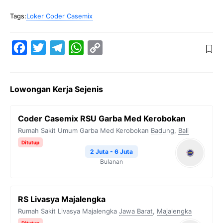
Tags:
Loker Coder Casemix
F
T
T
W
C
a
w
e
h
o
c
i
l
a
p
Lowongan Kerja Sejenis
e
t
e
t
y
b
t
g
s
L
Coder Casemix RSU Garba Med Kerobokan
o
e
r
A
i
Rumah Sakit Umum Garba Med Kerobokan
Badung
,
Bali
o
r
a
p
n
Ditutup
k
m
p
k
2 Juta - 6 Juta
Bulanan
RS Livasya Majalengka
Rumah Sakit Livasya Majalengka
Jawa Barat
,
Majalengka