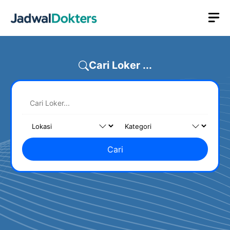
Skip
M
to
content
Cari Loker ...
Cari