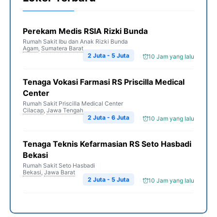
k
m
p
k
Perekam Medis RSIA Rizki Bunda
Rumah Sakit Ibu dan Anak Rizki Bunda
Agam
,
Sumatera Barat
2 Juta - 5 Juta
10 Jam yang lalu
Tenaga Vokasi Farmasi RS Priscilla Medical
Center
Rumah Sakit Priscilla Medical Center
Cilacap
,
Jawa Tengah
2 Juta - 6 Juta
10 Jam yang lalu
Tenaga Teknis Kefarmasian RS Seto Hasbadi
Bekasi
Rumah Sakit Seto Hasbadi
Bekasi
,
Jawa Barat
2 Juta - 5 Juta
10 Jam yang lalu