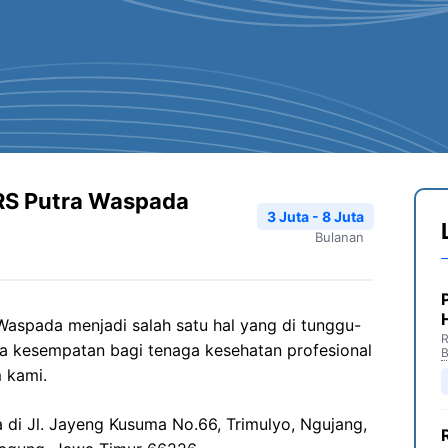
RS Putra Waspada
3 Juta - 8 Juta
Bulanan
Waspada
menjadi salah satu hal yang di tunggu-
R
a kesempatan bagi tenaga kesehatan profesional
B
 kami.
a di
Jl.
Jayeng
Kusuma No.66,
Trimulyo
,
Ngujang
,