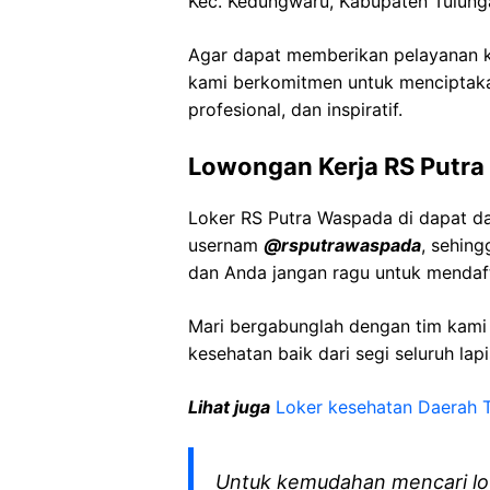
Kec
.
Kedungwaru
,
Kabupaten
Tulun
Agar dapat memberikan pelayanan ke
kami berkomitmen untuk menciptaka
profesional, dan inspiratif.
Lowongan Kerja
RS Putra
Loker
RS Putra
Waspada
di dapat d
usernam
@
rsputrawaspada
, sehin
dan Anda jangan ragu untuk mendaft
Mari bergabunglah dengan tim kam
kesehatan baik dari segi seluruh lap
Lihat juga
Loker kesehatan Daerah
Untuk kemudahan mencari lo