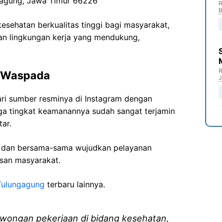
gagung
,
Jawa
Timur 66226
R
B
sehatan berkualitas tinggi bagi masyarakat,
n lingkungan kerja yang mendukung,
R
Waspada
J
ari sumber resminya di Instagram dengan
gga tingkat keamanannya sudah sangat terjamin
ar.
i dan bersama-sama wujudkan pelayanan
isan masyarakat.
Tulungagung
terbaru lainnya.
wongan pekerjaan di bidang kesehatan,