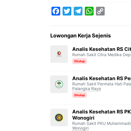
F
T
T
W
C
a
w
e
h
o
c
i
l
a
p
Lowongan Kerja Sejenis
e
t
e
t
y
b
t
g
s
L
Analis Kesehatan RS Ci
Rumah Sakit Citra Medika De
o
e
r
A
i
Ditutup
o
r
a
p
n
k
m
p
k
Analis Kesehatan RS Pe
Rumah Sakit Permata Hati Pa
Palangka Raya
Ditutup
Analis Kesehatan RS 
Wonogiri
Rumah Sakit PKU Muhammadiy
Wonogiri