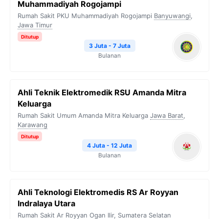
Muhammadiyah Rogojampi
o
r
a
p
n
Rumah Sakit PKU Muhammadiyah Rogojampi
Banyuwangi
,
Jawa Timur
k
m
p
k
Ditutup
3 Juta - 7 Juta
Bulanan
Ahli Teknik Elektromedik RSU Amanda Mitra
Keluarga
Rumah Sakit Umum Amanda Mitra Keluarga
Jawa Barat
,
Karawang
Ditutup
4 Juta - 12 Juta
Bulanan
Ahli Teknologi Elektromedis RS Ar Royyan
Indralaya Utara
Rumah Sakit Ar Royyan
Ogan Ilir
,
Sumatera Selatan