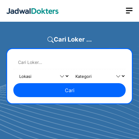
Skip
M
to
content
Cari Loker ...
Cari