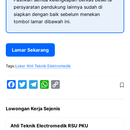
persyaratan pendukung lainnya sudah di
siapkan dengan baik sebelum menekan
tombol lamar dibawah ini.
Lamar Sekarang
Tags:
Loker Ahli Teknik Elektromedik
F
T
T
W
C
a
w
e
h
o
c
i
l
a
p
Lowongan Kerja Sejenis
e
t
e
t
y
b
t
g
s
L
Ahli Teknik Electromedik RSU PKU
o
e
r
A
i