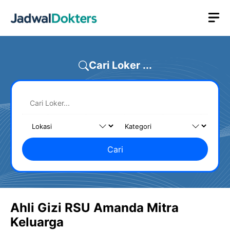
Skip
M
to
content
Cari Loker ...
Cari
Ahli Gizi RSU Amanda Mitra
Keluarga