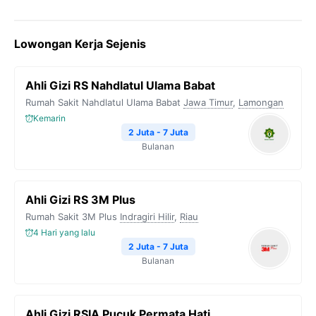
a
w
e
h
o
c
i
l
a
p
Lowongan Kerja Sejenis
e
t
e
t
y
b
t
g
s
L
Ahli Gizi RS Nahdlatul Ulama Babat
o
e
r
A
i
Rumah Sakit Nahdlatul Ulama Babat
Jawa Timur
,
Lamongan
o
r
a
p
n
Kemarin
k
m
p
k
2 Juta - 7 Juta
Bulanan
Ahli Gizi RS 3M Plus
Rumah Sakit 3M Plus
Indragiri Hilir
,
Riau
4 Hari yang lalu
2 Juta - 7 Juta
Bulanan
Ahli Gizi RSIA Pucuk Permata Hati