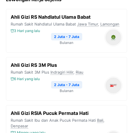
e
t
e
t
y
b
t
g
s
L
Ahli Gizi RS Nahdlatul Ulama Babat
o
e
r
A
i
Rumah Sakit Nahdlatul Ulama Babat
Jawa Timur
,
Lamongan
o
r
a
p
n
3 Hari yang lalu
k
m
p
k
2 Juta - 7 Juta
Bulanan
Ahli Gizi RS 3M Plus
Rumah Sakit 3M Plus
Indragiri Hilir
,
Riau
6 Hari yang lalu
2 Juta - 7 Juta
Bulanan
Ahli Gizi RSIA Pucuk Permata Hati
Rumah Sakit Ibu dan Anak Pucuk Permata Hati
Bali
,
Denpasar
2 Minggu yang lalu