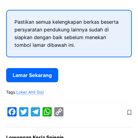
Pastikan semua kelengkapan berkas beserta
persyaratan pendukung lainnya sudah di
siapkan dengan baik sebelum menekan
tombol lamar dibawah ini.
Lamar Sekarang
Tags:
Loker Ahli Gizi
F
T
T
W
C
a
w
e
h
o
c
i
l
a
p
Lowongan Kerja Sejenis