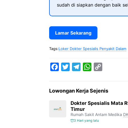
sudah di siapkan dengan baik s
Lamar Sekarang
Tags:
Loker Dokter Spesialis Penyakit Dalam
F
T
T
W
C
a
w
e
h
o
c
i
l
a
p
Lowongan Kerja Sejenis
e
t
e
t
y
b
t
g
s
L
Dokter Spesialis Mata 
Timur
o
e
r
A
i
Rumah Sakit Antam Medika
DK
o
r
a
p
n
3 Hari yang lalu
k
m
p
k