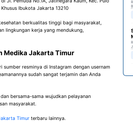
 di Jl. Pemuda No.1A, Jatinegara Kaum, Kec. Pulo
R
B
 Khusus Ibukota Jakarta 13210
sehatan berkualitas tinggi bagi masyarakat,
n lingkungan kerja yang mendukung,
R
J
 Medika Jakarta Timur
ri sumber resminya di Instagram dengan usernam
keamanannya sudah sangat terjamin dan Anda
i dan bersama-sama wujudkan pelayanan
isan masyarakat.
Jakarta Timur
terbaru lainnya.