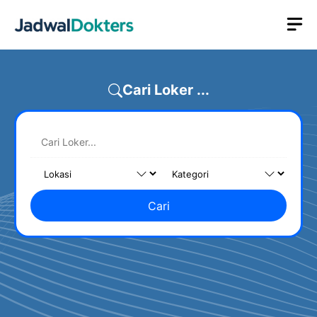
Skip
M
to
content
Cari Loker ...
Cari