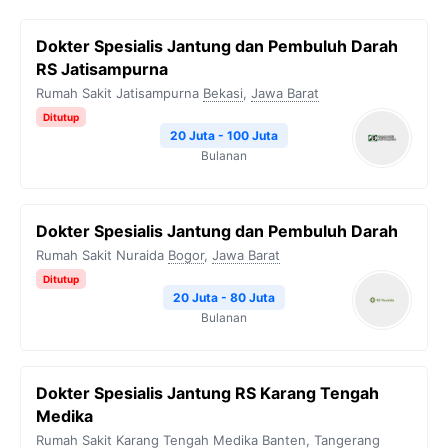
b
t
g
s
L
Dokter Spesialis Jantung dan Pembuluh Darah
o
e
r
A
i
RS Jatisampurna
o
r
a
p
n
Rumah Sakit Jatisampurna
Bekasi
,
Jawa Barat
k
m
p
k
Ditutup
20 Juta - 100 Juta
Bulanan
Dokter Spesialis Jantung dan Pembuluh Darah
Rumah Sakit Nuraida
Bogor
,
Jawa Barat
Ditutup
20 Juta - 80 Juta
Bulanan
Dokter Spesialis Jantung RS Karang Tengah
Medika
Rumah Sakit Karang Tengah Medika
Banten
,
Tangerang