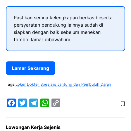
Pastikan semua kelengkapan berkas beserta
persyaratan pendukung lainnya sudah di
siapkan dengan baik sebelum menekan
tombol lamar dibawah ini.
Lamar Sekarang
Tags:
Loker Dokter Spesialis Jantung dan Pembuluh Darah
F
T
T
W
C
a
w
e
h
o
c
i
l
a
p
Lowongan Kerja Sejenis
e
t
e
t
y