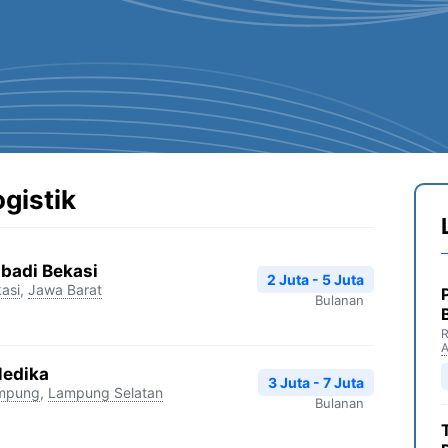
ogistik
sbadi Bekasi
2 Juta - 5 Juta
asi
,
Jawa Barat
Bulanan
R
Medika
3 Juta - 7 Juta
mpung
,
Lampung Selatan
Bulanan